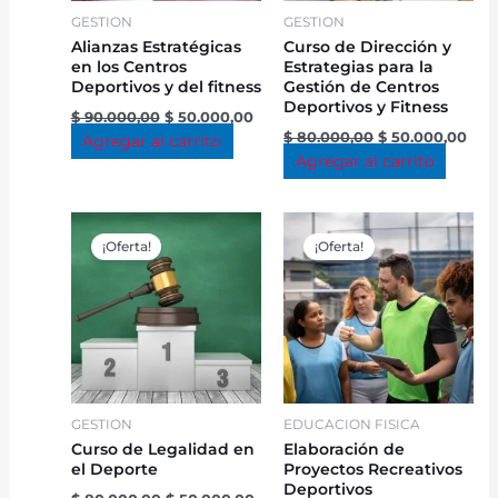
GESTION
GESTION
Alianzas Estratégicas
Curso de Dirección y
en los Centros
Estrategias para la
Deportivos y del fitness
Gestión de Centros
Deportivos y Fitness
$
90.000,00
$
50.000,00
$
80.000,00
$
50.000,00
Agregar al carrito
Agregar al carrito
Original
Current
Original
Cur
price
price
price
pric
¡Oferta!
¡Oferta!
was:
is:
was:
is:
$ 80.000,00.
$ 50.000,00.
$ 80.000,00.
$ 50
GESTION
EDUCACION FISICA
Curso de Legalidad en
Elaboración de
el Deporte
Proyectos Recreativos
Deportivos