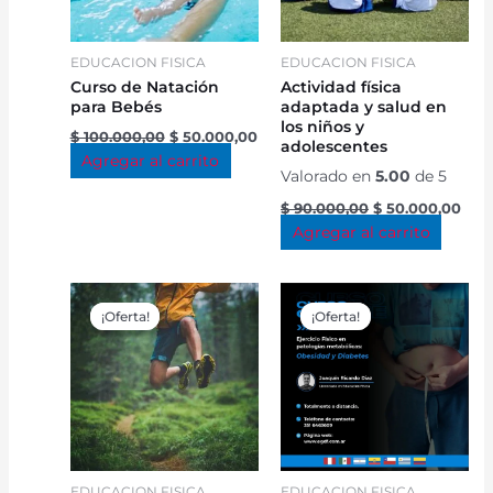
EDUCACION FISICA
EDUCACION FISICA
Curso de Natación
Actividad física
para Bebés
adaptada y salud en
los niños y
$
100.000,00
$
50.000,00
adolescentes
Agregar al carrito
Valorado en
5.00
de 5
$
90.000,00
$
50.000,00
Agregar al carrito
Original
Current
Original
Cur
price
price
price
pri
¡Oferta!
¡Oferta!
¡Oferta!
¡Oferta!
was:
is:
was:
is:
$ 80.000,00.
$ 50.000,00.
$ 100.000,00.
$ 5
EDUCACION FISICA
EDUCACION FISICA