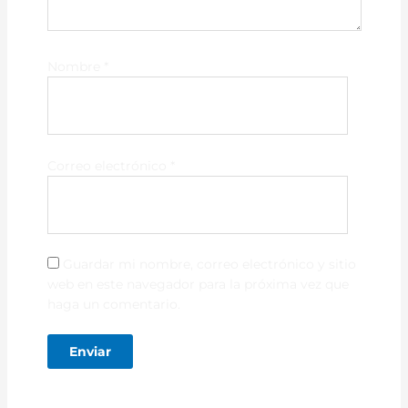
Nombre
*
Correo electrónico
*
Guardar mi nombre, correo electrónico y sitio
web en este navegador para la próxima vez que
haga un comentario.