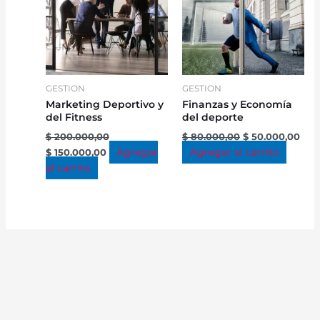
GESTION
GESTION
Marketing Deportivo y
Finanzas y Economía
del Fitness
del deporte
$
200.000,00
$
80.000,00
$
50.000,00
Agregar
Agregar al carrito
$
150.000,00
al carrito